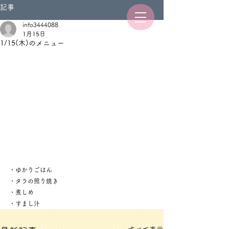
記事
info3444088
1月15日
1/15(木)のメニュー
・ゆかりごはん
・タラの照り焼き
・煮しめ
・すまし汁