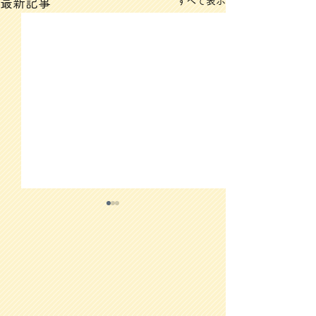
すべて表示
最新記事
3/12(木)のメニュー
3/11(水)のメ