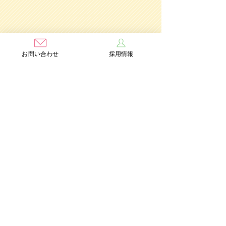
お問い合わせ
採用情報
学校法人茨木学園
茨木み
のり幼稚園
認定こども園
Add：〒567-0891 大阪府茨木市水尾3丁目1番41号
TEL：072-632-2771
FAX：072-634-6554
情報公開
個人情報保護方針