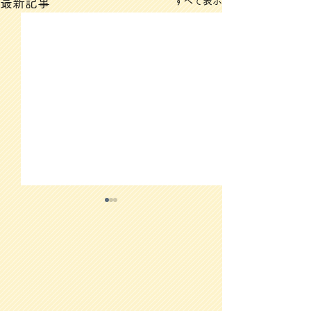
すべて表示
最新記事
3/12(木)のメニュー
3/11(水)のメ