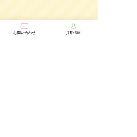
お問い合わせ
採用情報
学校法人茨木学園
茨木み
のり幼稚園
認定こども園
Add：〒567-0891 大阪府茨木市水尾3丁目1番41号
TEL：072-632-2771
FAX：072-634-6554
情報公開
個人情報保護方針