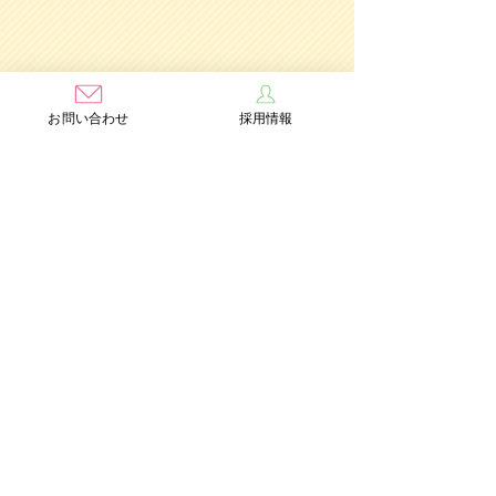
お問い合わせ
採用情報
学校法人茨木学園
茨木み
のり幼稚園
認定こども園
Add：〒567-0891 大阪府茨木市水尾3丁目1番41号
TEL：072-632-2771
FAX：072-634-6554
情報公開
個人情報保護方針