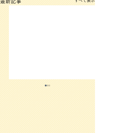
すべて表示
最新記事
3/12(木)のメニュー
3/11(水)のメ