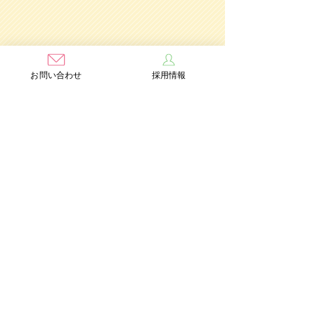
お問い合わせ
採用情報
学校法人茨木学園
茨木み
のり幼稚園
認定こども園
Add：〒567-0891 大阪府茨木市水尾3丁目1番41号
TEL：072-632-2771
FAX：072-634-6554
情報公開
個人情報保護方針