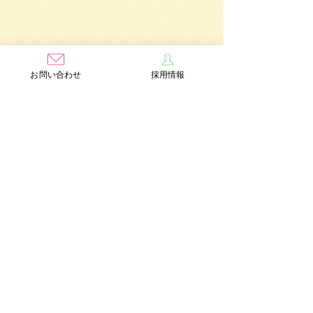
お問い合わせ
採用情報
学校法人茨木学園
茨木み
のり幼稚園
認定こども園
Add：〒567-0891 大阪府茨木市水尾3丁目1番41号
TEL：072-632-2771
FAX：072-634-6554
情報公開
個人情報保護方針