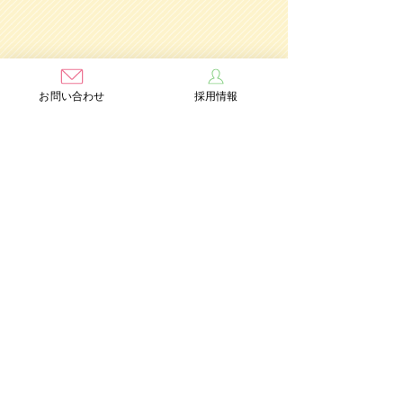
お問い合わせ
採用情報
学校法人茨木学園
茨木み
のり幼稚園
認定こども園
Add：〒567-0891 大阪府茨木市水尾3丁目1番41号
TEL：072-632-2771
FAX：072-634-6554
情報公開
個人情報保護方針