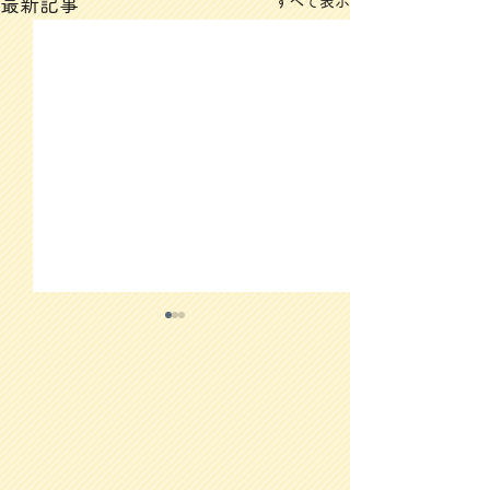
すべて表示
最新記事
3/12(木)のメニュー
3/11(水)のメ