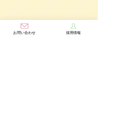
お問い合わせ
採用情報
学校法人茨木学園
茨木み
のり幼稚園
認定こども園
Add：〒567-0891 大阪府茨木市水尾3丁目1番41号
TEL：072-632-2771
FAX：072-634-6554
情報公開
個人情報保護方針