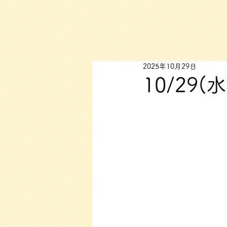
2025年10月29日
10/29