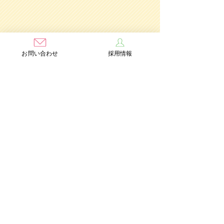
お問い合わせ
採用情報
学校法人茨木学園
茨木み
のり幼稚園
認定こども園
Add：〒567-0891 大阪府茨木市水尾3丁目1番41号
TEL：072-632-2771
FAX：072-634-6554
情報公開
個人情報保護方針