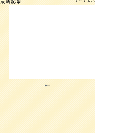
すべて表示
最新記事
3/12(木)のメニュー
3/11(水)のメ