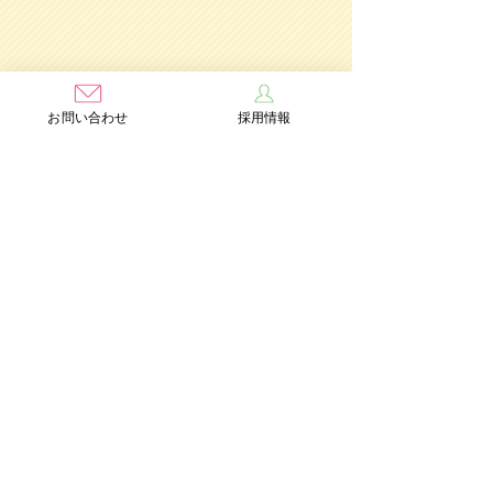
お問い合わせ
採用情報
学校法人茨木学園
茨木み
のり幼稚園
認定こども園
Add：〒567-0891 大阪府茨木市水尾3丁目1番41号
TEL：072-632-2771
FAX：072-634-6554
情報公開
個人情報保護方針