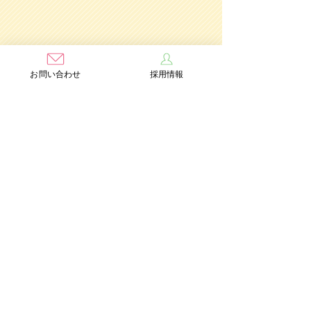
お問い合わせ
採用情報
学校法人茨木学園
茨木み
のり幼稚園
認定こども園
Add：〒567-0891 大阪府茨木市水尾3丁目1番41号
TEL：072-632-2771
FAX：072-634-6554
情報公開
個人情報保護方針