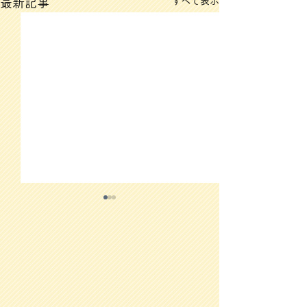
すべて表示
最新記事
3/12(木)のメニュー
3/11(水)のメ