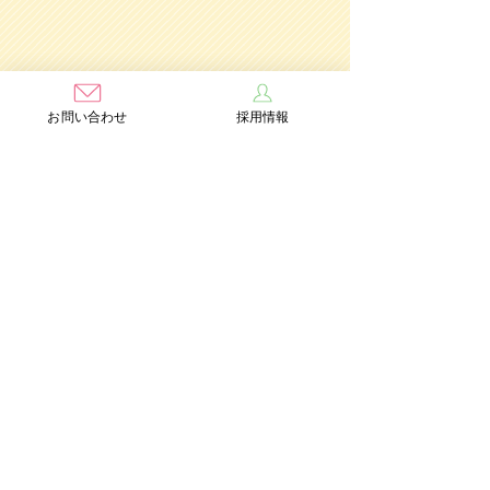
お問い合わせ
採用情報
学校法人茨木学園
茨木み
のり幼稚園
認定こども園
Add：〒567-0891 大阪府茨木市水尾3丁目1番41号
TEL：072-632-2771
FAX：072-634-6554
情報公開
個人情報保護方針