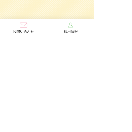
お問い合わせ
採用情報
学校法人茨木学園
茨木み
のり幼稚園
認定こども園
Add：〒567-0891 大阪府茨木市水尾3丁目1番41号
TEL：072-632-2771
FAX：072-634-6554
情報公開
個人情報保護方針