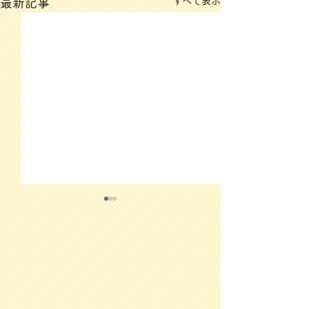
すべて表示
最新記事
3/12(木)のメニュー
3/11(水)のメ