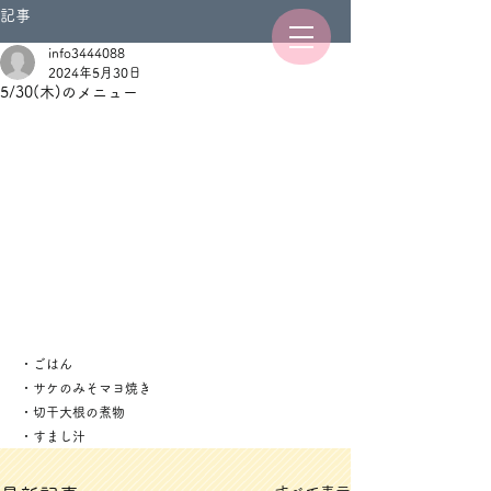
記事
info3444088
2024年5月30日
5/30(木)のメニュー
・ごはん
・サケのみそマヨ焼き
・切干大根の煮物
・すまし汁