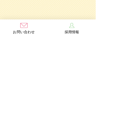
お問い合わせ
採用情報
学校法人茨木学園
茨木み
のり幼稚園
認定こども園
Add：〒567-0891 大阪府茨木市水尾3丁目1番41号
TEL：072-632-2771
FAX：072-634-6554
情報公開
個人情報保護方針