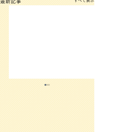
すべて表示
最新記事
3/12(木)のメニュー
3/11(水)のメ