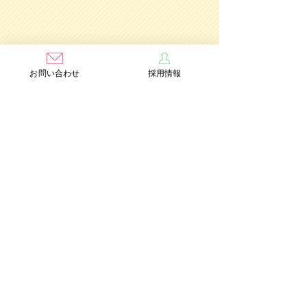
お問い合わせ
採用情報
学校法人茨木学園
茨木み
のり幼稚園
認定こども園
Add：〒567-0891 大阪府茨木市水尾3丁目1番41号
TEL：072-632-2771
FAX：072-634-6554
情報公開
個人情報保護方針