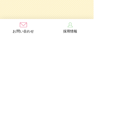
お問い合わせ
採用情報
学校法人茨木学園
茨木み
のり幼稚園
認定こども園
Add：〒567-0891 大阪府茨木市水尾3丁目1番41号
TEL：072-632-2771
FAX：072-634-6554
情報公開
個人情報保護方針