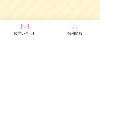
お問い合わせ
採用情報
学校法人茨木学園
茨木み
のり幼稚園
認定こども園
Add：〒567-0891 大阪府茨木市水尾3丁目1番41号
TEL：072-632-2771
FAX：072-634-6554
情報公開
個人情報保護方針