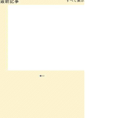
すべて表示
最新記事
3/12(木)のメニュー
3/11(水)のメ