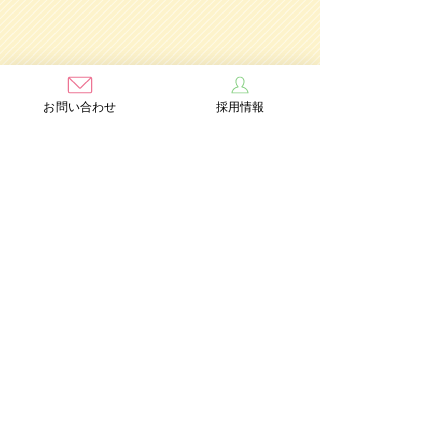
お問い合わせ
採用情報
学校法人茨木学園
茨木み
のり幼稚園
認定こども園
Add：〒567-0891 大阪府茨木市水尾3丁目1番41号
TEL：072-632-2771
FAX：072-634-6554
情報公開
個人情報保護方針