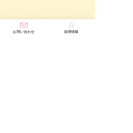
お問い合わせ
採用情報
学校法人茨木学園
茨木み
のり幼稚園
認定こども園
Add：〒567-0891 大阪府茨木市水尾3丁目1番41号
TEL：072-632-2771
FAX：072-634-6554
情報公開
個人情報保護方針