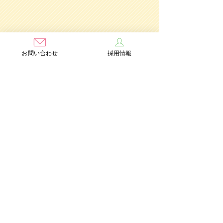
お問い合わせ
採用情報
学校法人茨木学園
茨木み
のり幼稚園
認定こども園
Add：〒567-0891 大阪府茨木市水尾3丁目1番41号
TEL：072-632-2771
FAX：072-634-6554
情報公開
個人情報保護方針