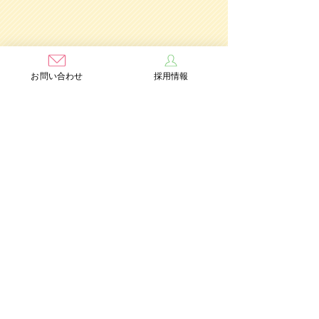
お問い合わせ
採用情報
学校法人茨木学園
茨木み
のり幼稚園
認定こども園
Add：〒567-0891 大阪府茨木市水尾3丁目1番41号
TEL：072-632-2771
FAX：072-634-6554
情報公開
個人情報保護方針