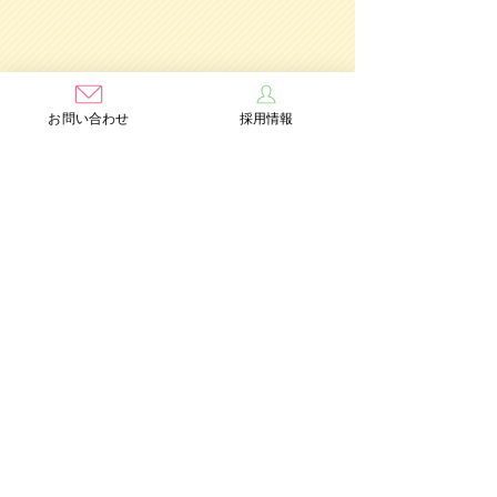
お問い合わせ
採用情報
学校法人茨木学園
茨木み
のり幼稚園
認定こども園
Add：〒567-0891 大阪府茨木市水尾3丁目1番41号
TEL：072-632-2771
FAX：072-634-6554
情報公開
個人情報保護方針