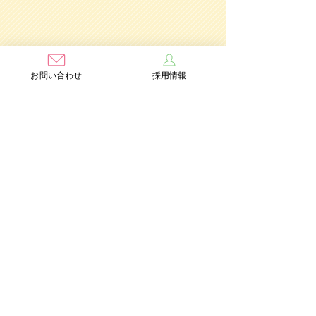
お問い合わせ
採用情報
学校法人茨木学園
茨木み
のり幼稚園
認定こども園
Add：〒567-0891 大阪府茨木市水尾3丁目1番41号
TEL：072-632-2771
FAX：072-634-6554
情報公開
個人情報保護方針