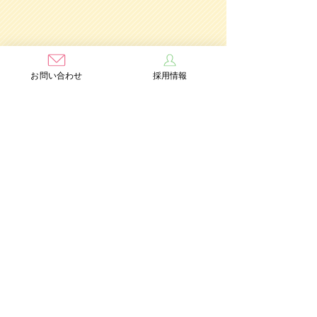
お問い合わせ
採用情報
学校法人茨木学園
茨木み
のり幼稚園
認定こども園
Add：〒567-0891 大阪府茨木市水尾3丁目1番41号
TEL：072-632-2771
FAX：072-634-6554
情報公開
個人情報保護方針